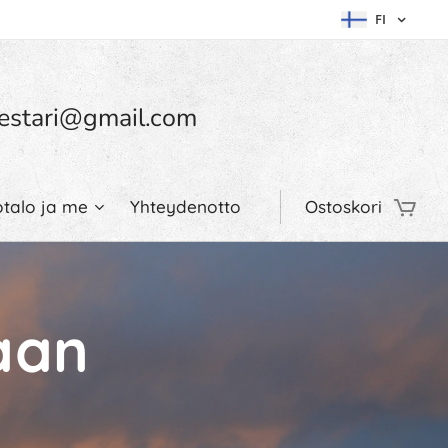
FI
umestari@gmail.com
otalo ja me
Yhteydenotto
Ostoskori
aan