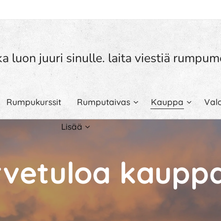
a luon juuri sinulle. laita viestiä rump
Rumpukurssit
Rumputaivas
Kauppa
Val
Lisää
rvetuloa kaupp