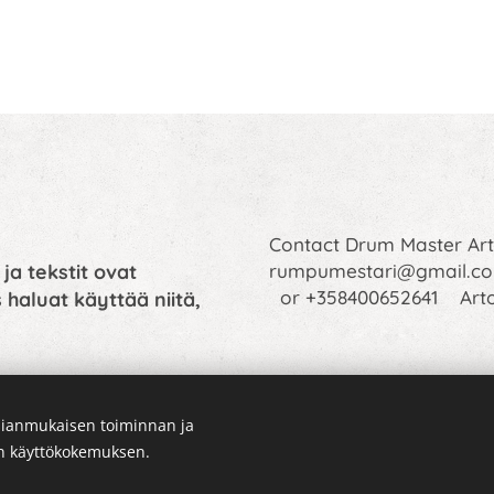
Contact Drum Master A
 ja tekstit ovat
rumpumestari@gmail.c
or +358400652641 Art
 haluat käyttää niitä,
ianmukaisen toiminnan ja
en käyttökokemuksen.