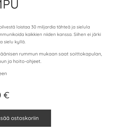
MPU
ilvestä loistaa 30 miljardia tähteä ja sielula
unikoida kaikkien niiden kanssa. Siihen ei järki
a sielu kyllä.
äänisen rummun mukaan saat soittokapulan,
n ja hoito-ohjeet.
seen
0
€
isää ostoskoriin