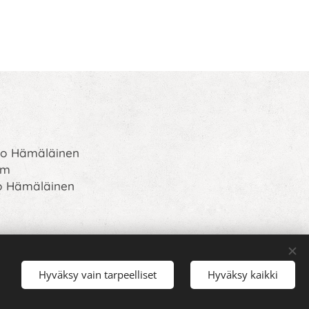
rto Hämäläinen
om
o Hämäläinen
Hyväksy vain tarpeelliset
Hyväksy kaikki
Kielet
Suomi
English