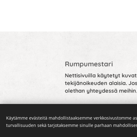
Rumpumestari
Nettisivuilla käytetyt kuvat
tekijänoikeuden alaisia. Jos
olethan yhteydessä meihin
.
Käytämme evästeitä mahdollistaaksemme verkkosivustomme as
turvallisuuden sekä tarjotaksemme sinulle parhaan mahdollis
Evästeet