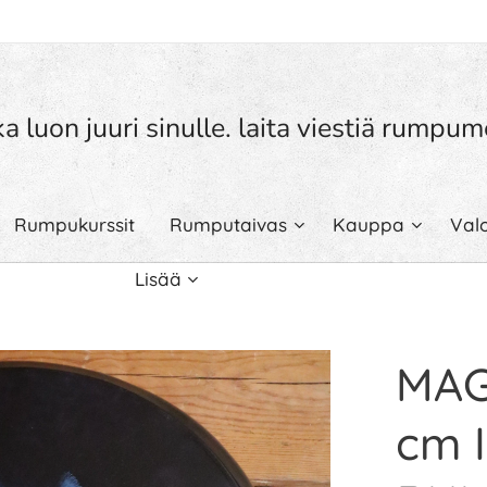
a luon juuri sinulle. laita viestiä rump
Rumpukurssit
Rumputaivas
Kauppa
Val
Lisää
MAG
cm 