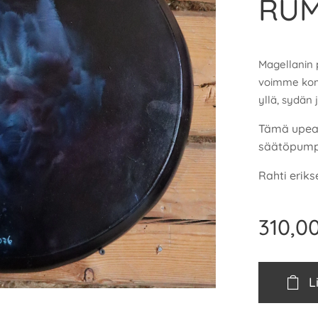
RU
Magellanin p
voimme komm
yllä, sydän j
Tämä upea
säätöpumpu
Rahti erik
310,0
L