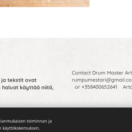
Contact Drum Master A
 ja tekstit ovat
rumpumestari@gmail.c
or +358400652641 Art
 haluat käyttää niitä,
ianmukaisen toiminnan ja
en käyttökokemuksen.