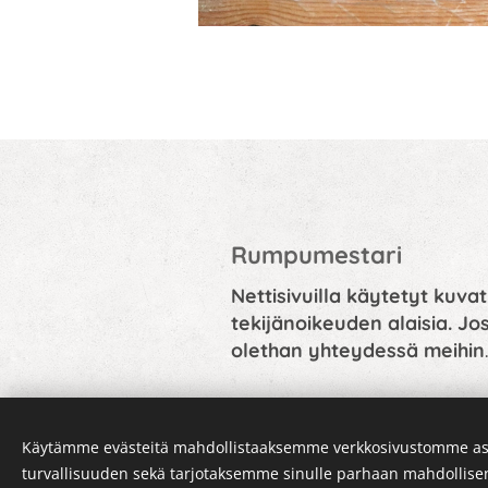
Rumpumestari
Nettisivuilla käytetyt kuvat
tekijänoikeuden alaisia. Jos
olethan yhteydessä meihin
.
Käytämme evästeitä mahdollistaaksemme verkkosivustomme as
turvallisuuden sekä tarjotaksemme sinulle parhaan mahdollis