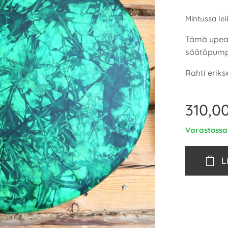
Mintussa lei
Tämä upea
säätöpumpu
Rahti erik
310,0
Varastossa
L