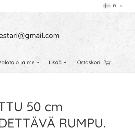
FI
umestari@gmail.com
Valotalo ja me
Lisää
Ostoskori
TTU 50 cm
DETTÄVÄ RUMPU.