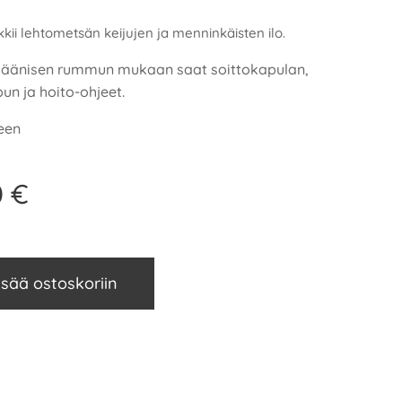
kkii lehtometsän keijujen ja menninkäisten ilo.
äänisen rummun mukaan saat soittokapulan,
n ja hoito-ohjeet.
seen
0
€
isää ostoskoriin