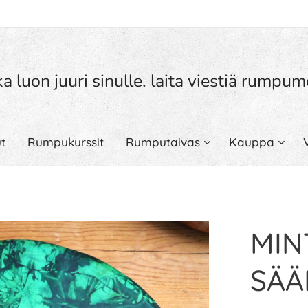
a luon juuri sinulle. laita viestiä rump
t
Rumpukurssit
Rumputaivas
Kauppa
MIN
SÄÄ